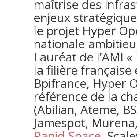
maîtrise des infra
enjeux stratégique
le projet Hyper Op
nationale ambitie
Lauréat de l’AMI 
la filière françai
Bpifrance, Hyper O
référence de la ch
(Abilian, Ateme, BS
Jamespot, Murena,
Rapid.Space
, Scal