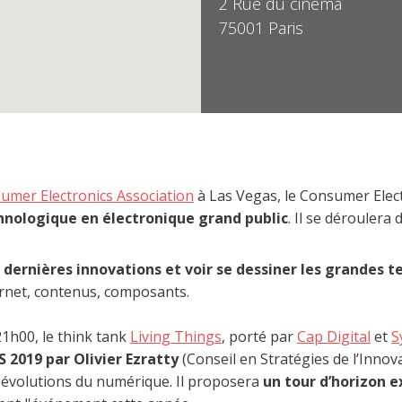
2 Rue du cinéma
75001 Paris
umer Electronics Association
à Las Vegas, le Consumer Elec
chnologique en électronique grand public
. Il se déroulera 
s dernières innovations et voir se dessiner les grandes t
ternet, contenus, composants.
21h00, le think tank
Living Things
, porté par
Cap Digital
et
S
 2019 par Olivier Ezratty
(Conseil en Stra­té­gies de l’Innov
s évolutions du numérique. Il proposera
un tour d’horizon e