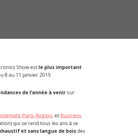
tronics Show est
le plus important
du 8 au 11 janvier 2019.
endances de l’année à venir
sur
ystematic Paris-Region
, et
Business
ation) qui se rend tous les ans à ce
xhaustif et sans langue de bois
des