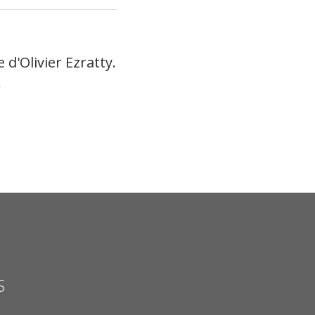
 d'Olivier Ezratty.
.
S