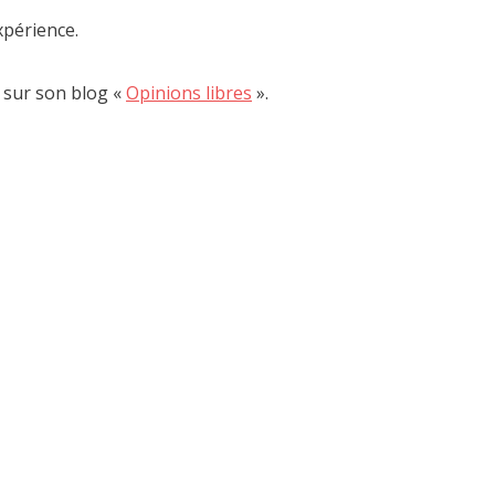
xpérience.
s sur son blog «
Opinions libres
».