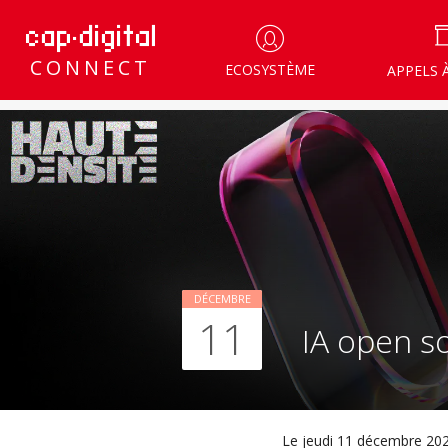
CONNECT
ECOSYSTÈME
APPELS 
DÉCEMBRE
11
IA open so
Le jeudi 11 décembre 20