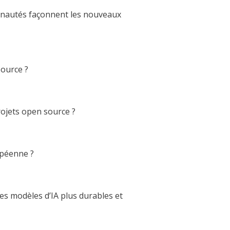
munautés façonnent les nouveaux
source ?
rojets open source ?
opéenne ?
des modèles d’IA plus durables et